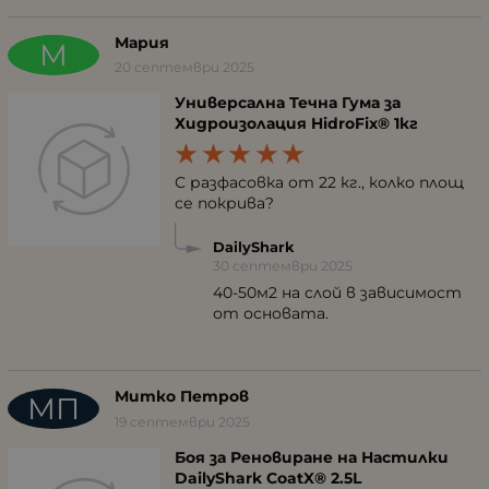
Мария
М
20 септември 2025
Универсална Течна Гума за
Хидроизолация HidroFix® 1кг
С разфасовка от 22 кг., колко площ
се покрива?
DailyShark
30 септември 2025
40-50м2 на слой в зависимост
от основата.
Митко Петров
МП
19 септември 2025
Боя за Реновиране на Настилки
DailyShark CoatX® 2.5L