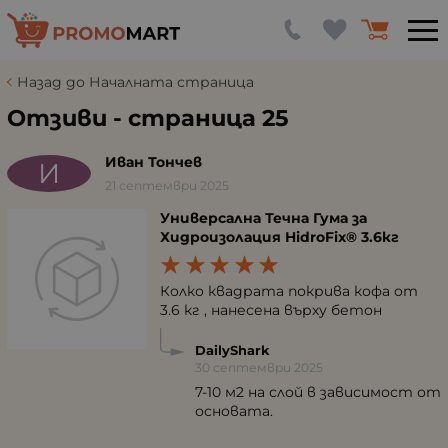
Назад до Началната страница
Отзиви - страница 25
Иван Тончев
И
21 септември 2025
Универсална Течна Гума за
Хидроизолация HidroFix® 3.6кг
Колко квадрата покрива кофа от
3.6 кг , нанесена върху бетон
DailyShark
30 септември 2025
7-10 м2 на слой в зависимост от
основата.