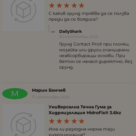
С какъв грунд трябва да се ползва
преди да се боядиса?
DailyShark
30 септември 2025
Грунд Contact ProX при плочки,
мозайка или други гланцирани
неабсорбиращи основи. При
бетон се нанася директно, без
грунд.
Марин Бончев
М
17 септември 2025
Универсална Течна Гума за
Хидроизолация HidroFix® 3.6кг
Има ли разходна норма тази
хидроизолация?