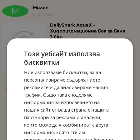
Милен
М
19 май 2026
DailyShark AquaX -
Хидроизолационна Боя за Баня
3.6кг.
Този уебсайт използва
Какъв грунд се ползва?
бисквитки
Ние използваме бисквитки, за да
персонализираме съдържанието,
рекламите и да анализираме нашия
...
...
1
4
5
6
7
8
34
трафик. Също така споделяме
информация за използването на
нашия сайт от ваша страна с нашите
партньори за реклама и анализи,
които може да я комбинират с друга
информация, която сте им
предоставили или която са събрали от