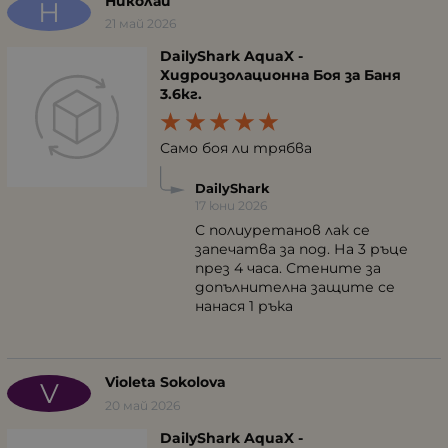
Николай
Н
21 май 2026
DailyShark AquaX -
Хидроизолационна Боя за Баня
3.6кг.
Само боя ли трябва
DailyShark
17 юни 2026
С полиуретанов лак се
запечатва за под. На 3 ръце
през 4 часа. Стените за
допълнителна защите се
нанася 1 ръка
Violeta Sokolova
V
20 май 2026
DailyShark AquaX -