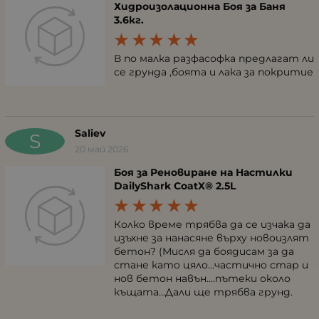
Хидроизолационна Боя за Баня
3.6кг.
В по малка разфасофка предлагат ли
се грунда ,боята и лака за покритие
Saliev
S
20 май 2026
Боя за Реновиране на Настилки
DailyShark CoatX® 2.5L
Колко време трябва да се изчака да
изъхне за нанасяне върху новоизлят
бетон? (Мисля да боядисам за да
стане като цяло...частично стар и
нов бетон навън....пътеки около
къщата...Дали ще трябва грунд.